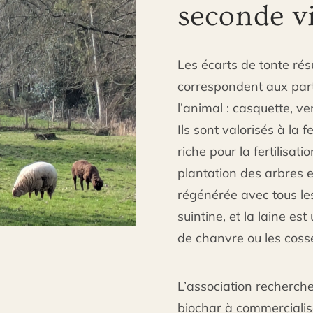
seconde v
Les écarts de tonte résul
correspondent aux parti
l’animal : casquette, ven
Ils sont valorisés à la 
riche pour la fertilisati
plantation des arbres e
régénérée avec tous le
suintine, et la laine est
de chanvre ou les coss
L’association recherch
biochar à commerciali