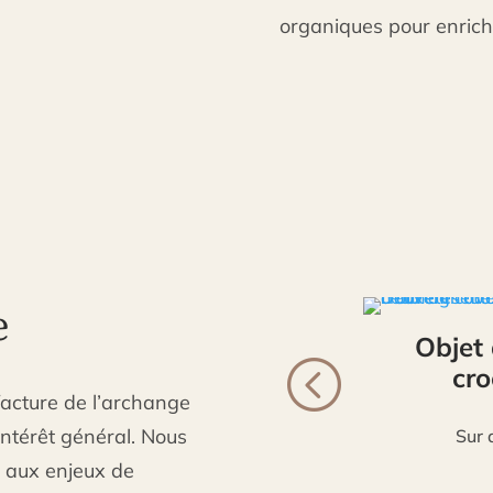
organiques pour enrich
e
Mouton en laine
Objet 
cro
facture de l’archange
Sur commande
intérêt général. Nous
Sur d
c aux enjeux de