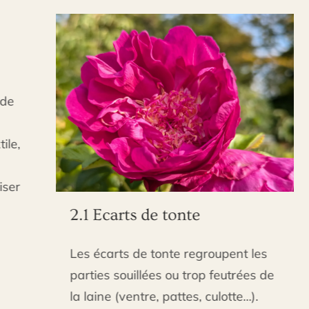
3
L
(
d
a
o
t
n
2.1 Ecarts de tonte
n
Les écarts de tonte regroupent les
parties souillées ou trop feutrées de
la laine (ventre, pattes, culotte…).