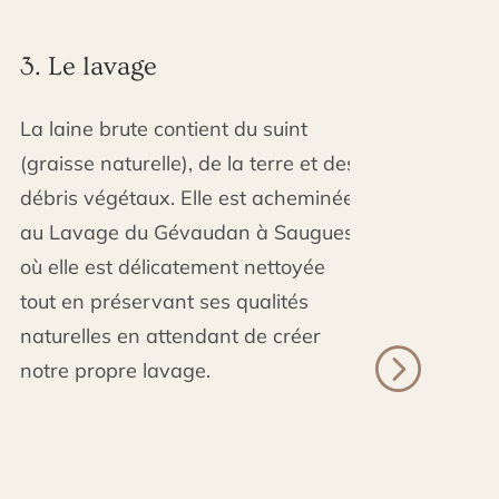
. Le lavage
4. Le ca
a laine brute contient du suint
Les fibres 
graisse naturelle), de la terre et des
alignées g
ébris végétaux. Elle est acheminée
machines 
u Lavage du Gévaudan à Saugues
XIXème siè
ù elle est délicatement nettoyée
Le cardage
out en préservant ses qualités
lavée en n
aturelles en attendant de créer
moelleuses 
otre propre lavage.
rembourra