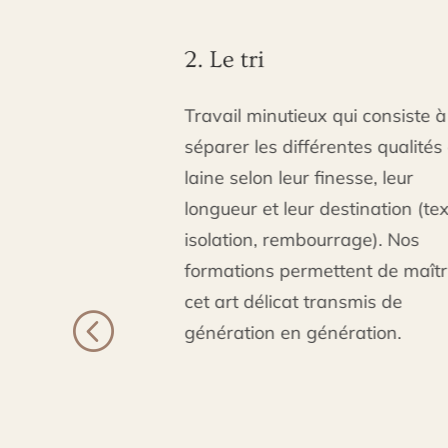
2. Le tri
able au
Travail minutieux qui consiste à
e par des
séparer les différentes qualités de
 dans nos
laine selon leur finesse, leur
ison d’un
longueur et leur destination (textile,
re 2 et 5
isolation, rembourrage). Nos
es races
formations permettent de maîtriser
.
cet art délicat transmis de
génération en génération.