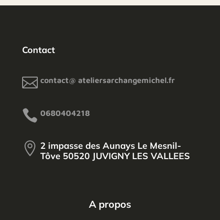
Contact

contact@ ateliersarchangemichel.fr

0680404218
2 impasse des Aunays Le Mesnil-

Tôve 50520 JUVIGNY LES VALLEES
A propos